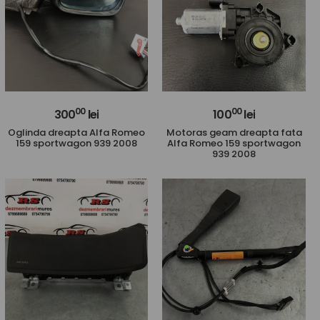
00
00
300
lei
100
lei
Oglinda dreapta Alfa Romeo
Motoras geam dreapta fata
159 sportwagon 939 2008
Alfa Romeo 159 sportwagon
939 2008