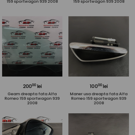
159 sportwagon 939 2008
159 sportwagon 939 2008
00
00
200
lei
100
lei
Geam dreapta fata Alfa
Maner usa dreapta fata Alfa
Romeo 159 sportwagon 939
Romeo 159 sportwagon 939
2008
2008