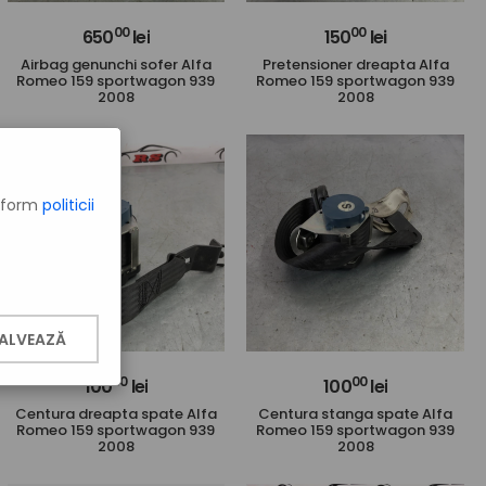
00
00
650
lei
150
lei
Airbag genunchi sofer Alfa
Pretensioner dreapta Alfa
Romeo 159 sportwagon 939
Romeo 159 sportwagon 939
2008
2008
onform
politicii
ALVEAZĂ
00
00
100
lei
100
lei
Centura dreapta spate Alfa
Centura stanga spate Alfa
Romeo 159 sportwagon 939
Romeo 159 sportwagon 939
2008
2008