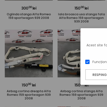
00
00
300
lei
150
lei
Oglinda stanga Alfa Romeo
Iala broasca usa stanga fata
159 sportwagon 939 2008
Alfa Romeo 159 sportwagon
939 2008
Acest site 
Funcțion
RESPING
00
00
150
lei
150
lei
Airbag cortina dreapta Alfa
Airbag cortina stanga Alfa
Romeo 159 sportwagon 939
Romeo 159 sportwagon 939
2008
2008