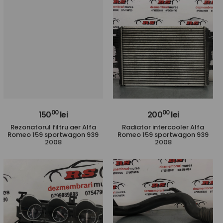
00
00
150
lei
200
lei
Rezonatorul filtru aer Alfa
Radiator intercooler Alfa
Romeo 159 sportwagon 939
Romeo 159 sportwagon 939
2008
2008