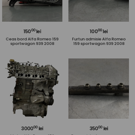
00
00
150
lei
100
lei
Ceas bord Alfa Romeo 159
Furtun admisie Alfa Romeo
sportwagon 939 2008
159 sportwagon 939 2008
00
00
3000
lei
350
lei