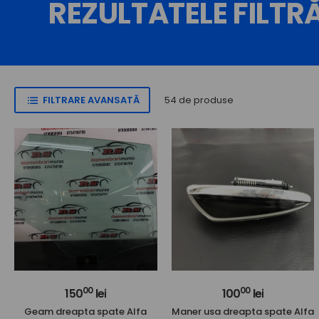
REZULTATELE FILTRĂ
54 de produse
FILTRARE AVANSATĂ
00
00
150
lei
100
lei
Geam dreapta spate Alfa
Maner usa dreapta spate Alfa