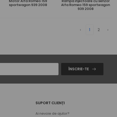
Motor Alfa Romeo 159
Rampa injectoare cu senzor
sportwagon 939 2008
Alfa Romeo 159 sportwagon
939 2008
‹
1
2
›
ÎNSCRIE-TE
SUPORT CLIENȚI
Ai nevoie de ajutor?