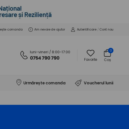
ește comanda
Am nevoie de ajutor
Autentificare
/
Cont nou
0
luni-vineri / 8:00-17:00
0754 790 790
Favorite
Coș
Urmărește comanda
Voucherul lunii