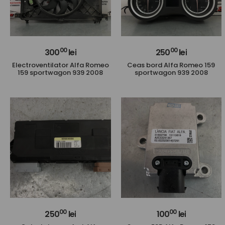
00
00
300
lei
250
lei
Electroventilator Alfa Romeo
Ceas bord Alfa Romeo 159
159 sportwagon 939 2008
sportwagon 939 2008
00
00
250
lei
100
lei