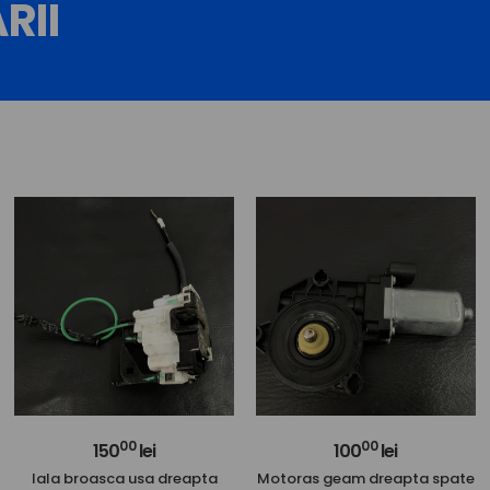
RII
00
00
150
lei
100
lei
Iala broasca usa dreapta
Motoras geam dreapta spate