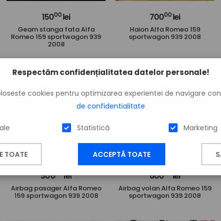
00
00
150
lei
700
lei
Geam stanga fata Alfa
Haion Alfa Romeo 159
Romeo 159 sportwagon 939
sportwagon 939 2008
2008
Respectăm confidențialitatea datelor personale!
foloseste cookies pentru optimizarea experientei de navigare c
de confidentialitate
ale
Statistică
Marketing
E TOATE
ACCEPTĂ TOATE
S
00
00
300
lei
600
lei
Airbag pasager Alfa Romeo
Airbag volan Alfa Romeo 159
159 sportwagon 939 2008
sportwagon 939 2008