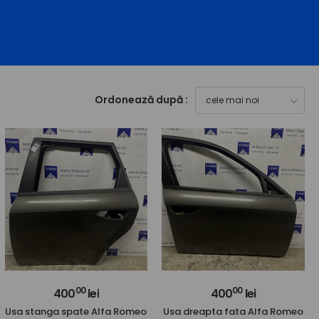
Ordonează după :
00
00
400
lei
400
lei
Usa stanga spate Alfa Romeo
Usa dreapta fata Alfa Romeo