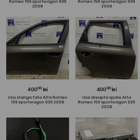
Romeo 159 sportwagon 939
Romeo 159 sportwagon 939
2008
2008
00
00
400
lei
400
lei
Usa stanga fata Alfa Romeo
Usa dreapta spate Alfa
159 sportwagon 939 2008
Romeo 159 sportwagon 939
2008