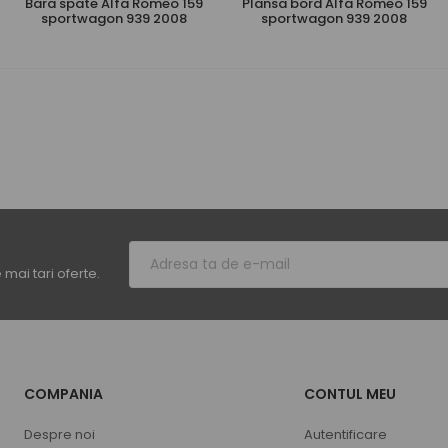
Bara spate Alfa Romeo 159
Plansa bord Alfa Romeo 159
sportwagon 939 2008
sportwagon 939 2008
mai tari oferte.
COMPANIA
CONTUL MEU
Despre noi
Autentificare