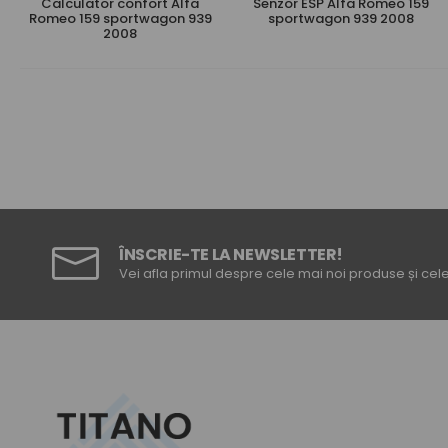
Calculator confort Alfa
Senzor ESP Alfa Romeo 159
Romeo 159 sportwagon 939
sportwagon 939 2008
2008
ÎNSCRIE-TE LA NEWSLETTER!
Vei afla primul despre cele mai noi produse și cele 