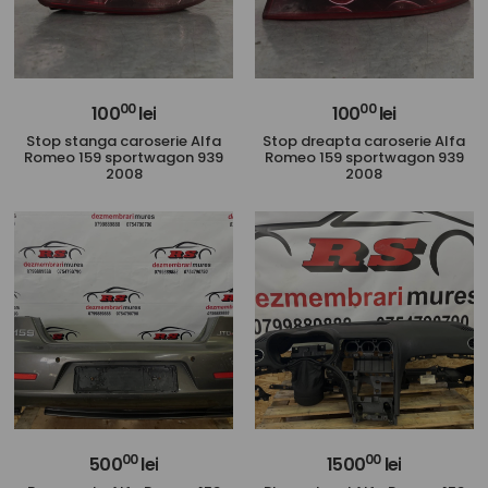
00
00
100
lei
100
lei
Stop stanga caroserie Alfa
Stop dreapta caroserie Alfa
Romeo 159 sportwagon 939
Romeo 159 sportwagon 939
2008
2008
00
00
500
lei
1500
lei