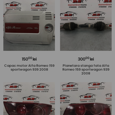
00
00
150
lei
300
lei
Capac motor Alfa Romeo 159
Planetara stanga fata Alfa
sportwagon 939 2008
Romeo 159 sportwagon 939
2008