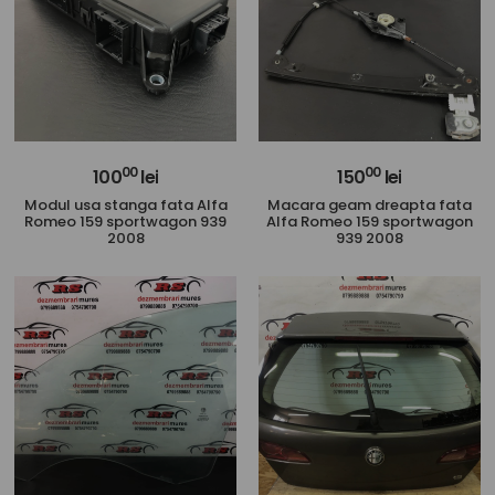
00
00
100
lei
150
lei
Modul usa stanga fata Alfa
Macara geam dreapta fata
Romeo 159 sportwagon 939
Alfa Romeo 159 sportwagon
2008
939 2008