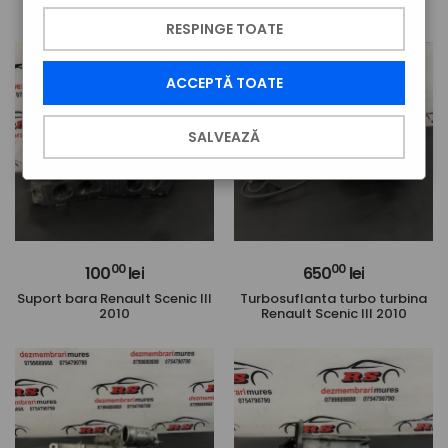
2010
2010
RESPINGE TOATE
ACCEPTĂ TOATE
SALVEAZĂ
00
00
100
lei
650
lei
Suport bara Renault Scenic III
Turbosuflanta turbo turbina
2010
Renault Scenic III 2010