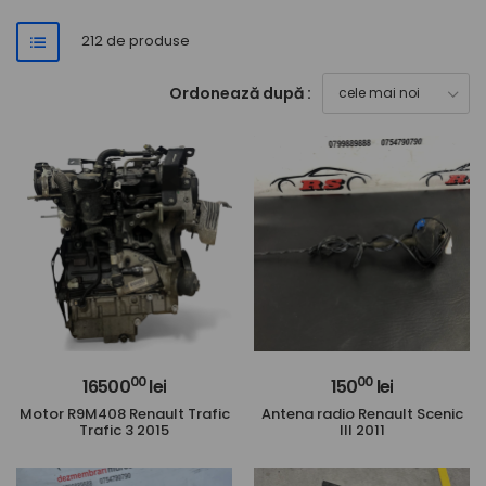
212 de produse
Ordonează după :
00
00
16500
lei
150
lei
Motor R9M408 Renault Trafic
Antena radio Renault Scenic
Trafic 3 2015
III 2011