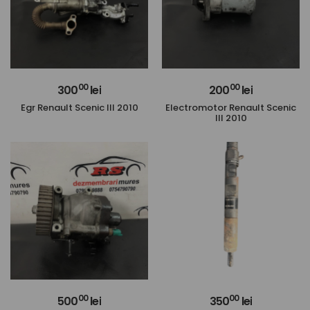
00
00
300
lei
200
lei
Egr Renault Scenic III 2010
Electromotor Renault Scenic
III 2010
00
00
500
lei
350
lei