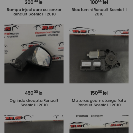
00
00
200
lei
100
lei
Rampa injectoare cu senzor
Bloc lumini Renault Scenic III
Renault Scenic III 2010
2010
00
00
450
lei
150
lei
Oglinda dreapta Renault
Motoras geam stanga fata
Scenic III 2010
Renault Scenic III 2010