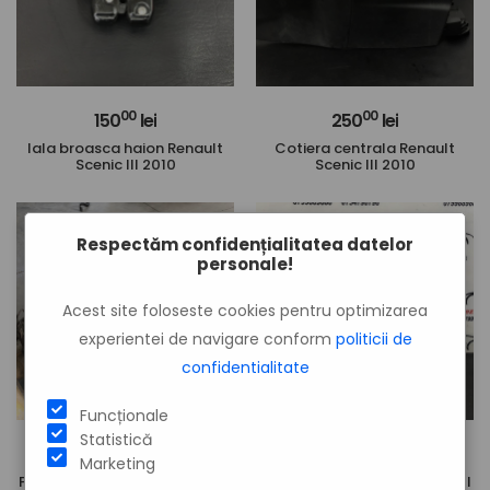
00
00
150
lei
250
lei
Iala broasca haion Renault
Cotiera centrala Renault
Scenic III 2010
Scenic III 2010
Respectăm confidențialitatea datelor
personale!
Acest site foloseste cookies pentru optimizarea
experientei de navigare conform
politicii de
confidentialitate
Funcționale
Statistică
00
00
500
lei
100
lei
Marketing
Punte spate Renault Scenic III
Suport bara Renault Scenic III