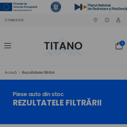
PIESE AUTO DIN DEZ
0
Acasă
Rezultatele filtrării
Piese auto din stoc
REZULTATELE FILTRĂRII