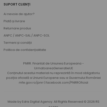
SUPORT CLIENȚI
Ai nevoie de ajutor?
Plată și livrare
Returnare produs
ANPC
/
ANPC-SAL
/
ANPC-SOL
Termeni și condiții
Politica de confidențialitate
PNRR. Finantat de Uniunea Europeana -
UrmatoareaGeneratieUE
Conținutul acestui material nu reprezintă în mod obligatoriu
poziția oficială a Uniunii Europene sau a Guvernului României
mfe.gov.ro/pnrr
|
facebook.com/PNRROficial
Made by
Edris Digital Agency
. All Rights Reserved © 2026
RS