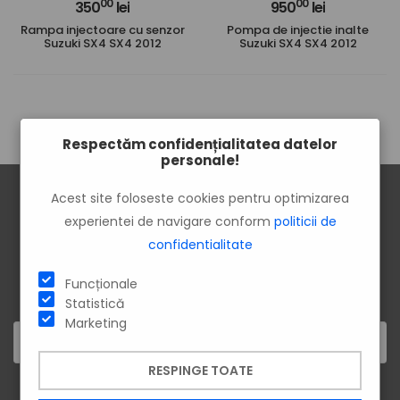
00
00
350
lei
950
lei
Rampa injectoare cu senzor
Pompa de injectie inalte
Suzuki SX4 SX4 2012
Suzuki SX4 SX4 2012
Respectăm confidențialitatea datelor
personale!
Acest site foloseste cookies pentru optimizarea
experientei de navigare conform
politicii de
confidentialitate
ÎNSCRIE-TE LA NEWSLETTER!
Vei afla primul despre cele mai noi produse și cele mai tari
Funcționale
oferte.
Statistică
Marketing
RESPINGE TOATE