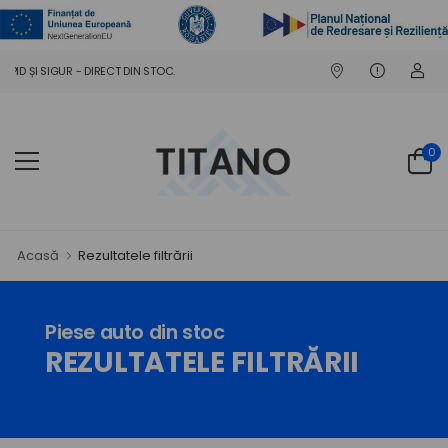
D ȘI SIGUR - DIRECT DIN STOC.
0
Acasă
Rezultatele filtrării
Piese auto din stoc
REZULTATELE FILTRĂRII