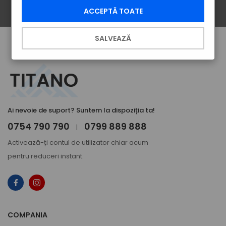
ÎNSCRIE-TE
ACCEPTĂ TOATE
SALVEAZĂ
Ai nevoie de suport? Suntem la dispoziția ta!
0754 790 790
0799 889 888
|
Activează-ți
contul de utilizator
chiar acum
pentru reduceri instant.
COMPANIA