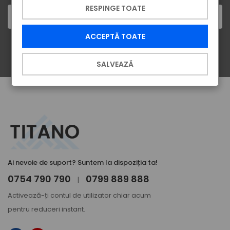
RESPINGE TOATE
ACCEPTĂ TOATE
ÎNSCRIE-TE
SALVEAZĂ
Ai nevoie de suport? Suntem la dispoziția ta!
0754 790 790
0799 889 888
|
Activează-ți
contul de utilizator
chiar acum
pentru reduceri instant.