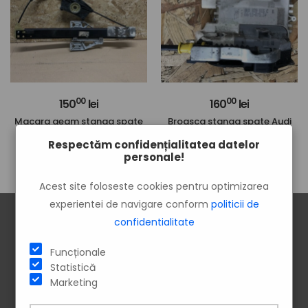
00
00
150
lei
160
lei
Macara geam stanga spate
Broasca stanga spate Audi
Audi A4 B8 2010
A4 B8 2010
Respectăm confidențialitatea datelor
personale!
Acest site foloseste cookies pentru optimizarea
experientei de navigare conform
politicii de
confidentialitate
Funcționale
ÎNSCRIE-TE LA NEWSLETTER!
Statistică
Vei afla primul despre cele mai noi produse și cele mai tari
Marketing
oferte.