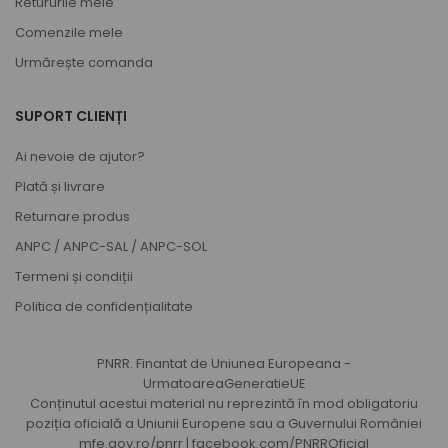
Retururile mele
Comenzile mele
Urmărește comanda
SUPORT CLIENȚI
Ai nevoie de ajutor?
Plată și livrare
Returnare produs
ANPC
/
ANPC-SAL
/
ANPC-SOL
Termeni și condiții
Politica de confidențialitate
PNRR. Finantat de Uniunea Europeana -
UrmatoareaGeneratieUE
Conținutul acestui material nu reprezintă în mod obligatoriu
poziția oficială a Uniunii Europene sau a Guvernului României
mfe.gov.ro/pnrr
|
facebook.com/PNRROficial