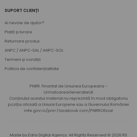
SUPORT CLIENȚI
Ai nevoie de ajutor?
Plată și livrare
Returnare produs
ANPC
/
ANPC-SAL
/
ANPC-SOL
Termeni și condiții
Politica de confidențialitate
PNRR. Finantat de Uniunea Europeana -
UrmatoareaGeneratieUE
Conținutul acestui material nu reprezintă în mod obligatoriu
poziția oficială a Uniunii Europene sau a Guvernului României
mfe.gov.ro/pnrr
|
facebook.com/PNRROficial
Made by
Edris Digital Agency
. All Rights Reserved © 2026
RS