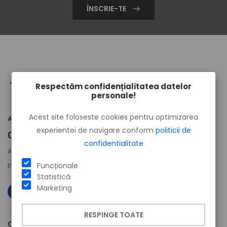
ÎNSCRIE-TE
Respectăm confidențialitatea datelor
personale!
Acest site foloseste cookies pentru optimizarea
Ai nevoie de suport? Suntem la dispoziția ta!
experientei de navigare conform
politicii de
0754 790 790
0799 889 888
|
confidentialitate
Activează-ți
contul de utilizator
chiar acum
pentru reduceri instant.
Funcționale
Statistică
Marketing
RESPINGE TOATE
COMPANIA