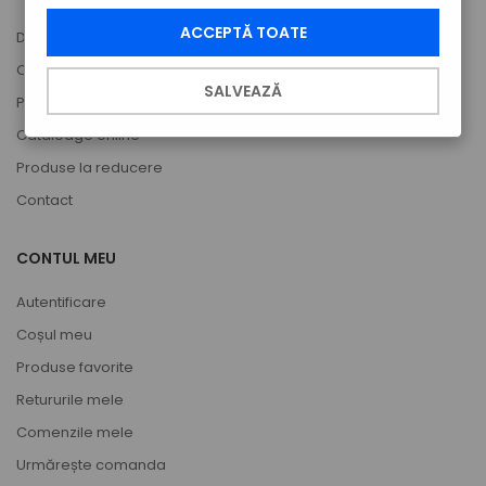
ACCEPTĂ TOATE
Despre noi
Cont de utilizator
SALVEAZĂ
Partener Titano
Cataloage online
Produse la reducere
Contact
CONTUL MEU
Autentificare
Coșul meu
Produse favorite
Retururile mele
Comenzile mele
Urmărește comanda