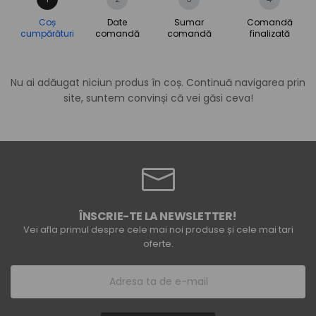
Coș
Date
Sumar
Comandă
cumpărături
comandă
comandă
finalizată
Nu ai adăugat niciun produs în coș. Continuă navigarea prin
site, suntem convinși că vei găsi ceva!
ÎNSCRIE-TE LA NEWSLETTER!
Vei afla primul despre cele mai noi produse și cele mai tari
oferte.