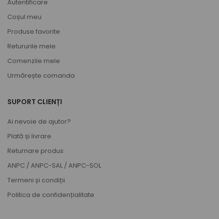
Autentificare
Coșul meu
Produse favorite
Retururile mele
Comenzile mele
Urmărește comanda
SUPORT CLIENȚI
Ai nevoie de ajutor?
Plată și livrare
Returnare produs
ANPC
/
ANPC-SAL
/
ANPC-SOL
Termeni și condiții
Politica de confidențialitate