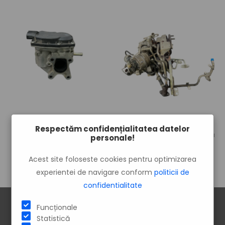
00
00
250
lei
1900
lei
Respectăm confidențialitatea datelor
EGR Mazda 3 BM 2014
Turbosuflanta turbo turbina
personale!
Mazda 3 BM 2014
Acest site foloseste cookies pentru optimizarea
experientei de navigare conform
politicii de
confidentialitate
Funcționale
Statistică