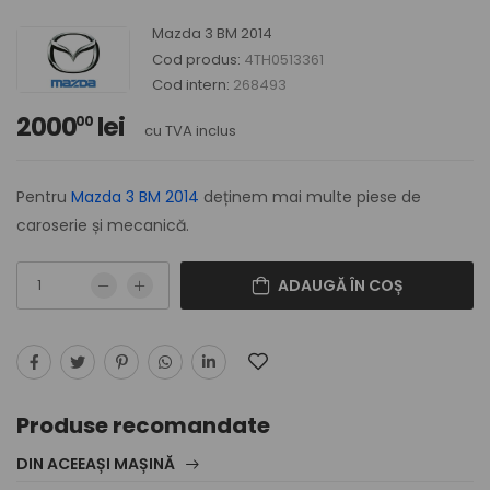
Mazda 3 BM 2014
Cod produs:
4TH0513361
Cod intern:
268493
2000
lei
00
cu TVA inclus
Pentru
Mazda 3 BM 2014
deținem mai multe piese de
caroserie și mecanică.
ADAUGĂ ÎN COȘ
Produse recomandate
DIN ACEEAȘI MAȘINĂ