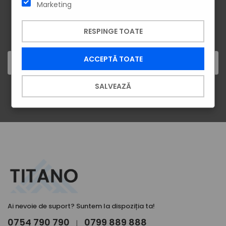
Marketing
ÎNSCRIE-TE LA NEWSLETTER!
Vei afla primul despre cele mai noi produse și cele mai tari
RESPINGE TOATE
oferte.
ACCEPTĂ TOATE
SALVEAZĂ
ÎNSCRIE-TE
Ai nevoie de suport? Suntem la dispoziția ta!
0754 790 790
0799 889 888
|