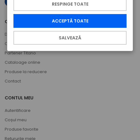
RESPINGE TOATE
ACCEPTĂ TOATE
COMPANIA
Despre noi
SALVEAZĂ
Cont de utilizator
Partener Titano
Cataloage online
Produse la reducere
Contact
CONTUL MEU
Autentificare
Coșul meu
Produse favorite
Retururile mele