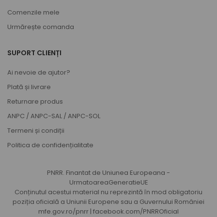
Comenzile mele
Urmărește comanda
SUPORT CLIENȚI
Ai nevoie de ajutor?
Plată și livrare
Returnare produs
ANPC
/
ANPC-SAL
/
ANPC-SOL
Termeni și condiții
Politica de confidențialitate
PNRR. Finantat de Uniunea Europeana -
UrmatoareaGeneratieUE
Conținutul acestui material nu reprezintă în mod obligatoriu
poziția oficială a Uniunii Europene sau a Guvernului României
mfe.gov.ro/pnrr
|
facebook.com/PNRROficial