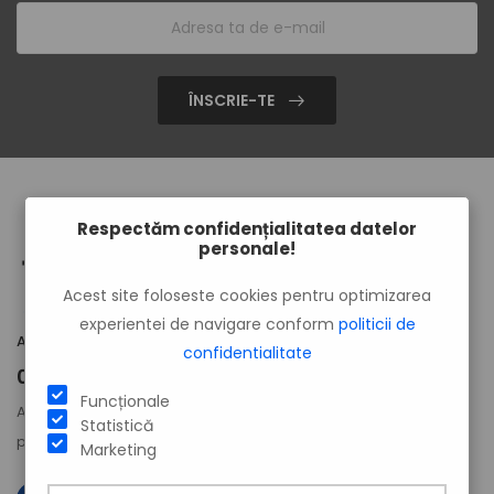
ÎNSCRIE-TE
Respectăm confidențialitatea datelor
personale!
Acest site foloseste cookies pentru optimizarea
experientei de navigare conform
politicii de
Ai nevoie de suport? Suntem la dispoziția ta!
confidentialitate
0754 790 790
0799 889 888
|
Funcționale
Activează-ți
contul de utilizator
chiar acum
Statistică
pentru reduceri instant.
Marketing