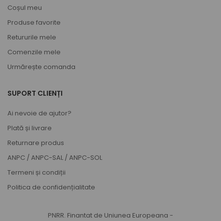
Coșul meu
Produse favorite
Retururile mele
Comenzile mele
Urmărește comanda
SUPORT CLIENȚI
Ai nevoie de ajutor?
Plată și livrare
Returnare produs
ANPC
/
ANPC-SAL
/
ANPC-SOL
Termeni și condiții
Politica de confidențialitate
PNRR. Finantat de Uniunea Europeana -