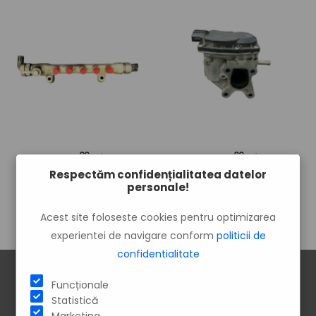
00
00
350
lei
250
lei
Respectăm confidențialitatea datelor
Rampa injectoare cu senzor
EGR Mazda 3 BM 2014
personale!
Mazda 3 BM 2014
Acest site foloseste cookies pentru optimizarea
experientei de navigare conform
politicii de
confidentialitate
Funcționale
Statistică
Marketing