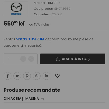
Mazda 3 BM 2014
Cod produs:
SH0113G50
Cod intern:
267910
550
lei
00
cu TVA inclus
Pentru
Mazda 3 BM 2014
deținem mai multe piese de
caroserie și mecanică.
ADAUGĂ ÎN COȘ
Produse recomandate
DIN ACEEAȘI MAȘINĂ