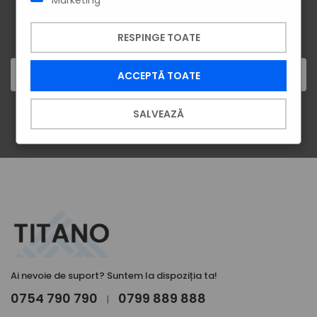
ÎNSCRIE-TE LA NEWSLETTER!
Vei afla primul despre cele mai noi produse și cele mai tari
oferte.
RESPINGE TOATE
ACCEPTĂ TOATE
SALVEAZĂ
ÎNSCRIE-TE
Ai nevoie de suport? Suntem la dispoziția ta!
0754 790 790
0799 889 888
|